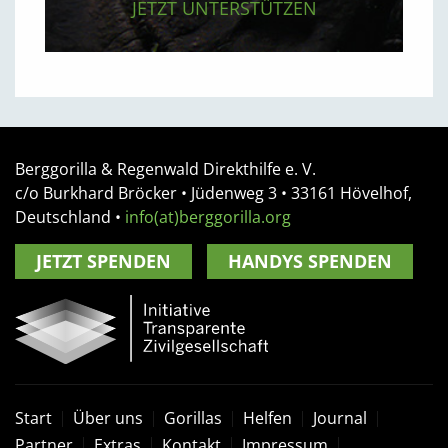
JETZT UNTERSTÜTZEN
Berggorilla & Regenwald Direkthilfe e. V.
c/o Burkhard Bröcker •
Jüdenweg 3
• 33161
Hövelhof,
Deutschland
•
info(at)berggorilla.org
JETZT SPENDEN
HANDYS SPENDEN
Start
Über uns
Gorillas
Helfen
Journal
Partner
Extras
Kontakt
Impressum