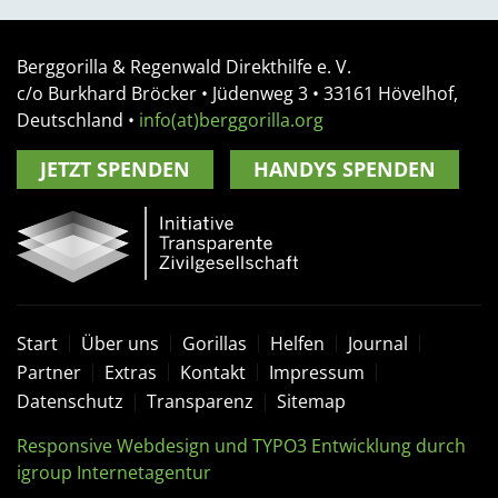
Berggorilla & Regenwald Direkthilfe e. V.
c/o Burkhard Bröcker •
Jüdenweg 3
• 33161
Hövelhof,
Deutschland
•
info(at)berggorilla.org
JETZT SPENDEN
HANDYS SPENDEN
Start
Über uns
Gorillas
Helfen
Journal
Partner
Extras
Kontakt
Impressum
Datenschutz
Transparenz
Sitemap
Responsive Webdesign und TYPO3 Entwicklung durch
igroup Internetagentur