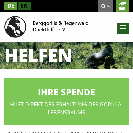
DE
EN
HELFEN
IHRE SPENDE
HILFT DIREKT DER ERHALTUNG DES GORILLA-
LEBENSRAUMS