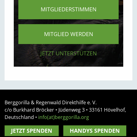
MITGLIEDERSTIMMEN
MITGLIED WERDEN
JETZT UNTERSTÜTZEN
Berggorilla & Regenwald Direkthilfe e. V.
c/o Burkhard Bröcker •
Jüdenweg 3
• 33161
Hövelhof,
Deutschland
•
info(at)berggorilla.org
JETZT SPENDEN
HANDYS SPENDEN