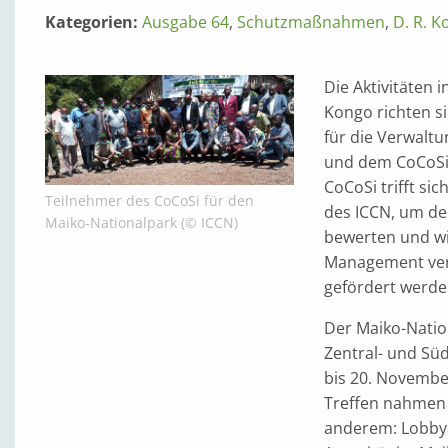
Kategorien:
Ausgabe 64
,
Schutzmaßnahmen
,
D. R. 
Die Aktivitäten
Kongo richten si
für die Verwalt
und dem CoCoSi 
CoCoSi trifft si
Teilnehmer des CoCoSi für den
des ICCN, um den
Maiko-Nationalpark (© ICCN)
bewerten und wic
Management verb
gefördert werde
Der Maiko-Nation
Zentral- und Süd
bis 20. November
Treffen nahmen 
anderem: Lobbya