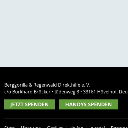
Berggorilla & Regenwald Direkthilfe e. V.
c/o Burkhard Bröcker •
Jüdenweg 3
• 33161
Hövelhof, Deu
JETZT SPENDEN
HANDYS SPENDEN
Start
Über uns
Gorillas
Helfen
Journal
Partner