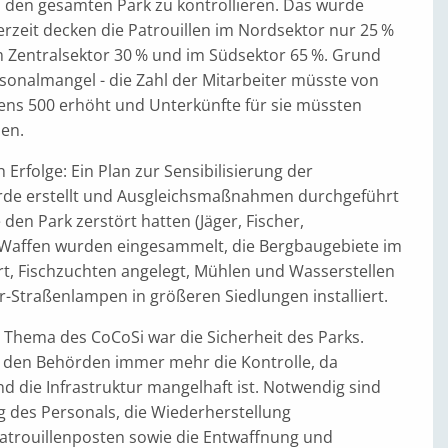
, den gesamten Park zu kontrollieren. Das wurde
derzeit decken die Patrouillen im Nordsektor nur 25 %
m Zentralsektor 30 % und im Südsektor 65 %. Grund
rsonalmangel - die Zahl der Mitarbeiter müsste von
ens 500 erhöht und Unterkünfte für sie müssten
en.
 Erfolge: Ein Plan zur Sensibilisierung der
rde erstellt und Ausgleichsmaßnahmen durchgeführt
 den Park zerstört hatten (Jäger, Fischer,
 Waffen wurden eingesammelt, die Bergbaugebiete im
rt, Fischzuchten angelegt, Mühlen und Wasserstellen
-Straßenlampen in größeren Siedlungen installiert.
 Thema des CoCoSi war die Sicherheit des Parks.
et den Behörden immer mehr die Kontrolle, da
nd die Infrastruktur mangelhaft ist. Notwendig sind
g des Personals, die Wiederherstellung
atrouillenposten sowie die Entwaffnung und