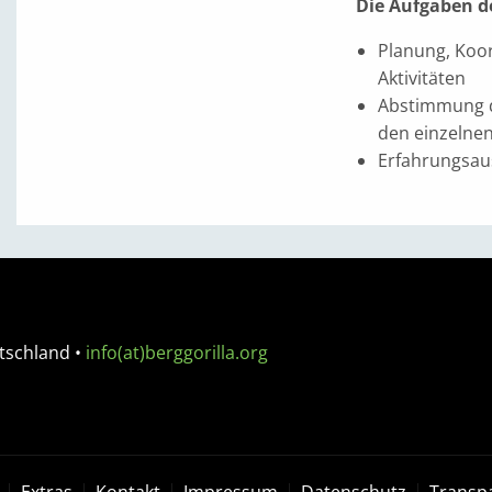
Die Aufgaben d
Planung, Koo
Aktivitäten
Abstimmung d
den einzelne
Erfahrungsau
tschland
•
info(at)berggorilla.org
Extras
Kontakt
Impressum
Datenschutz
Transp