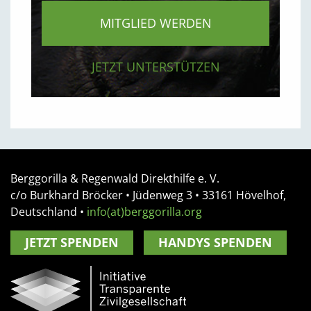
MITGLIED WERDEN
JETZT UNTERSTÜTZEN
Berggorilla & Regenwald Direkthilfe e. V.
c/o Burkhard Bröcker •
Jüdenweg 3
• 33161
Hövelhof,
Deutschland
•
info(at)berggorilla.org
JETZT SPENDEN
HANDYS SPENDEN