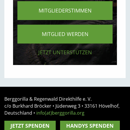
MITGLIEDERSTIMMEN
MITGLIED WERDEN
JETZT UNTERSTÜTZEN
Berggorilla & Regenwald Direkthilfe e. V.
c/o Burkhard Bröcker •
Jüdenweg 3
• 33161
Hövelhof,
Deutschland
•
info(at)berggorilla.org
JETZT SPENDEN
HANDYS SPENDEN