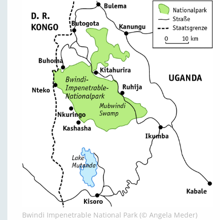
Bwindi Impenetrable National Park (© Angela Meder)