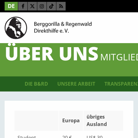
DE
ÜBER UNS
MITGLI
DIE B&RD
UNSERE ARBEIT
TRANSPAREN
übriges
Europa
Ausland
Student
20 €
US$ 30