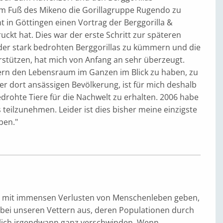
am Fuß des Mikeno die Gorillagruppe Rugendo zu
t in Göttingen einen Vortrag der Berggorilla &
ckt hat. Dies war der erste Schritt zur späteren
der stark bedrohten Berggorillas zu kümmern und die
rstützen, hat mich von Anfang an sehr überzeugt.
dern den Lebensraum im Ganzen im Blick zu haben, zu
r dort ansässigen Bevölkerung, ist für mich deshalb
drohte Tiere für die Nachwelt zu erhalten. 2006 habe
s teilzunehmen. Leider ist dies bisher meine einzigste
iben."
en mit immensen Verlusten von Menschenleben geben,
s bei unseren Vettern aus, deren Populationen durch
lich irgendwann ganz verschwinden. Wenn