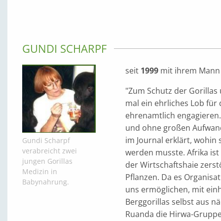
GUNDI SCHARPF
seit
1999
mit ihrem Mann 
"Zum Schutz der Gorillas
mal ein ehrliches Lob für
ehrenamtlich engagieren. 
und ohne großen Aufwan
im Journal erklärt, wohin
Gundi Scharpf
verabreicht zwei
werden musste. Afrika ist
jungen Gorillas
der Wirtschaftshaie zers
Medizin in
Pflanzen. Da es Organisat
Babynahrung.
uns ermöglichen, mit ei
Berggorillas selbst aus n
Ruanda die Hirwa-Gruppe b