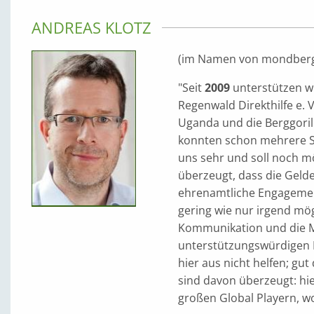
ANDREAS KLOTZ
(im Namen von mondber
"Seit
2009
unterstützen wi
Regenwald Direkthilfe e. 
Uganda und die Berggori
konnten schon mehrere So
uns sehr und soll noch mö
überzeugt, dass die Geld
ehrenamtliche Engagement
gering wie nur irgend mög
Kommunikation und die Mö
unterstützungswürdigen P
hier aus nicht helfen; gut
sind davon überzeugt: hi
großen Global Playern, w