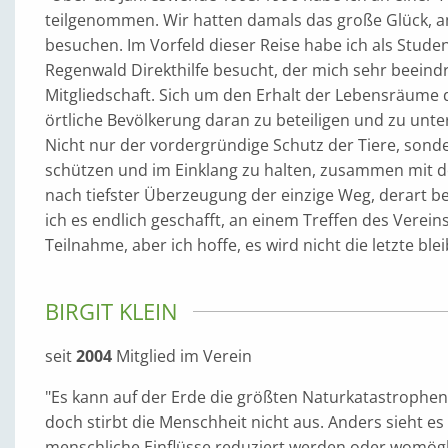
teilgenommen. Wir hatten damals das große Glück, 
besuchen. Im Vorfeld dieser Reise habe ich als Studen
Regenwald Direkthilfe besucht, der mich sehr beeindru
Mitgliedschaft. Sich um den Erhalt der Lebensräume 
örtliche Bevölkerung daran zu beteiligen und zu unte
Nicht nur der vordergründige Schutz der Tiere, son
schützen und im Einklang zu halten, zusammen mit de
nach tiefster Überzeugung der einzige Weg, derart be
ich es endlich geschafft, an einem Treffen des Verein
Teilnahme, aber ich hoffe, es wird nicht die letzte ble
BIRGIT KLEIN
seit
2004
Mitglied im Verein
"Es kann auf der Erde die größten Naturkatastroph
doch stirbt die Menschheit nicht aus. Anders sieht e
menschliche Einflüsse reduziert werden oder womög