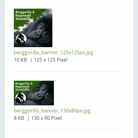
berggorilla_banner_125x125px.jpg
10 KB
125 x 125 Pixel
berggorilla_banner_130x80px.jpg
8 KB
130 x 80 Pixel