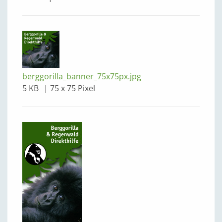
berggorilla_banner_75x75px.jpg
5 KB
75 x 75 Pixel