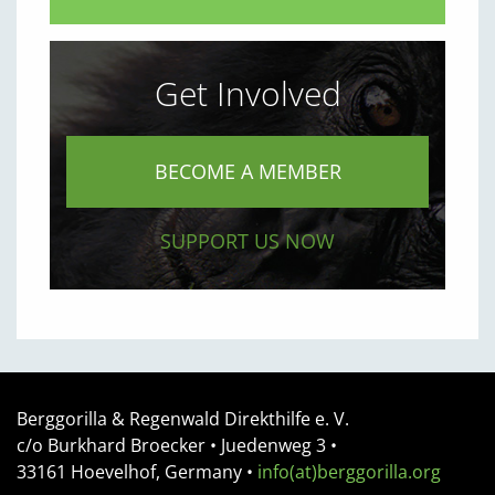
Get Involved
BECOME A MEMBER
SUPPORT US NOW
Berggorilla & Regenwald Direkthilfe e. V.
c/o Burkhard Broecker •
Juedenweg 3
•
33161
Hoevelhof, Germany
•
info(at)berggorilla.org