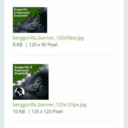
berggorilla_banner_120x90px.jpg
8 KB
120 x 90 Pixel
berggorilla_banner_125x125px.jpg
10 KB
125 x 125 Pixel