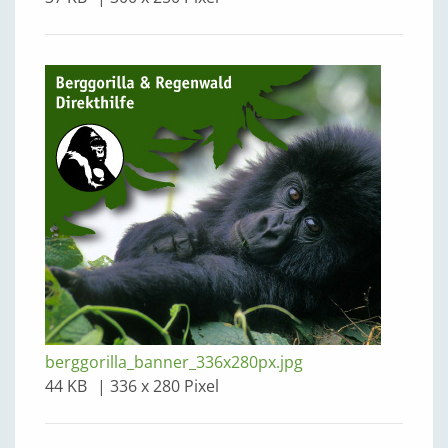
berggorilla_banner_336x280px.jpg
44 KB
336 x 280 Pixel