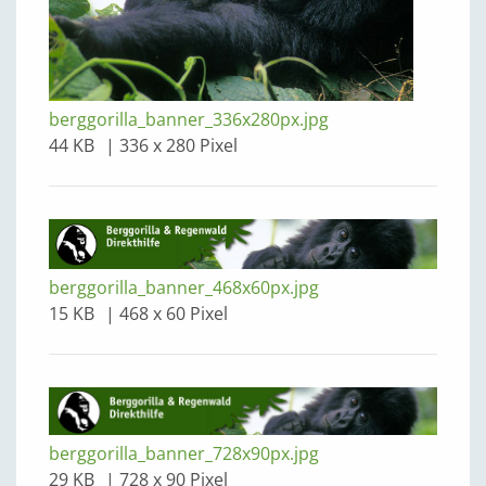
berggorilla_banner_336x280px.jpg
44 KB
336 x 280 Pixel
berggorilla_banner_468x60px.jpg
15 KB
468 x 60 Pixel
berggorilla_banner_728x90px.jpg
29 KB
728 x 90 Pixel