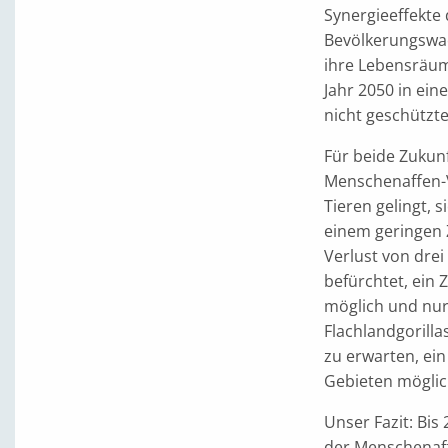
Synergieeffekte
Bevölkerungswa
ihre Lebensräum
Jahr 2050 in ei
nicht geschützte
Für beide Zukunf
Menschenaffen-V
Tieren gelingt, 
einem geringen 
Verlust von drei
befürchtet, ein
möglich und nur
Flachlandgorilla
zu erwarten, ei
Gebieten möglic
Unser Fazit: Bi
der Menschenaffe