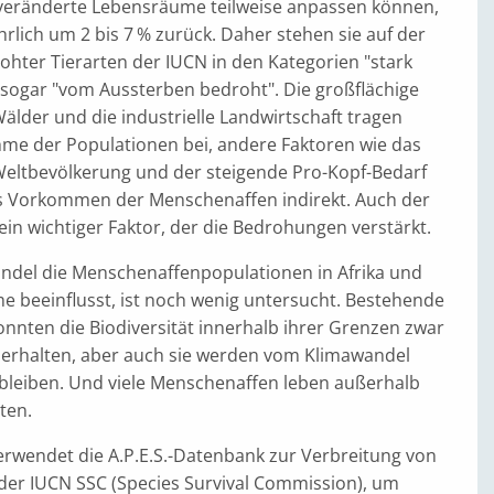
eränderte Lebensräume teilweise anpassen können,
ährlich um 2 bis 7 % zurück. Daher stehen sie auf der
ohter Tierarten der IUCN in den Kategorien "stark
 sogar "vom Aussterben bedroht". Die großflächige
lder und die industrielle Landwirtschaft tragen
hme der Populationen bei, andere Faktoren wie das
ltbevölkerung und der steigende Pro-Kopf-Bedarf
s Vorkommen der Menschenaffen indirekt. Auch der
ein wichtiger Faktor, der die Bedrohungen verstärkt.
ndel die Menschenaffenpopulationen in Afrika und
e beeinflusst, ist noch wenig untersucht. Bestehende
nnten die Biodiversität innerhalb ihrer Grenzen zwar
t erhalten, aber auch sie werden vom Klimawandel
 bleiben. Und viele Menschenaffen leben außerhalb
ten.
erwendet die A.P.E.S.-Datenbank zur Verbreitung von
er IUCN SSC (Species Survival Commission), um