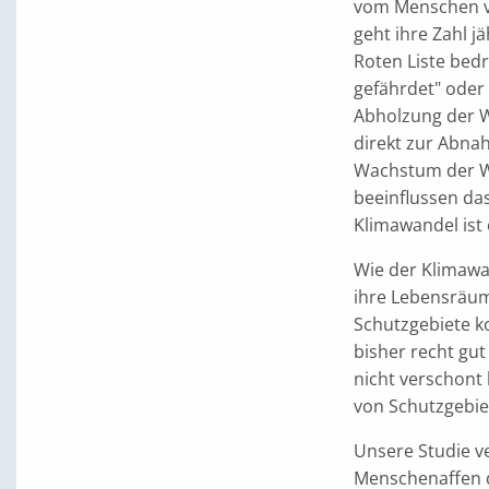
vom Menschen v
geht ihre Zahl j
Roten Liste bedr
gefährdet" oder
Abholzung der Wä
direkt zur Abna
Wachstum der We
beeinflussen da
Klimawandel ist 
Wie der Klimawa
ihre Lebensräum
Schutzgebiete ko
bisher recht gu
nicht verschont
von Schutzgebie
Unsere Studie v
Menschenaffen d