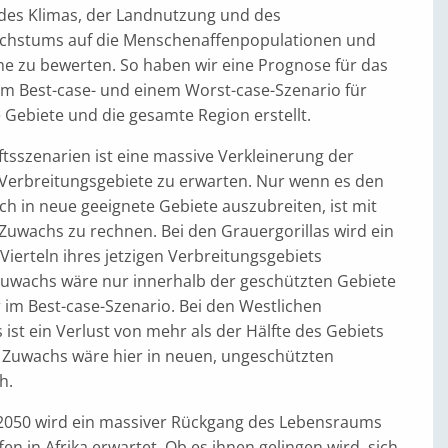
 des Klimas, der Landnutzung und des
chstums auf die Menschenaffenpopulationen und
e zu bewerten. So haben wir eine Prognose für das
nem Best-case- und einem Worst-case-Szenario für
 Gebiete und die gesamte Region erstellt.
tsszenarien ist eine massive Verkleinerung der
erbreitungsgebiete zu erwarten. Nur wenn es den
sich in neue geeignete Gebiete auszubreiten, ist mit
Zuwachs zu rechnen. Bei den Grauergorillas wird ein
 Vierteln ihres jetzigen Verbreitungsgebiets
 Zuwachs wäre nur innerhalb der geschützten Gebiete
 im Best-case-Szenario. Bei den Westlichen
s ist ein Verlust von mehr als der Hälfte des Gebiets
n Zuwachs wäre hier in neuen, ungeschützten
h.
s 2050 wird ein massiver Rückgang des Lebensraums
n in Afrika erwartet. Ob es ihnen gelingen wird, sich