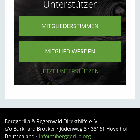
Unterstützer
MITGLIEDERSTIMMEN
MITGLIED WERDEN
JETZT UNTERSTÜTZEN
Berggorilla & Regenwald Direkthilfe e. V.
c/o Burkhard Bröcker •
Jüdenweg 3
• 33161
Hövelhof,
Deutschland
•
info(at)berggorilla.org