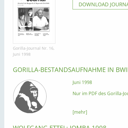
DOWNLOAD JOURNAL
Gorilla-Journal Nr. 16,
Juni 1998
GORILLA-BESTANDSAUFNAHME IN BWI
Juni 1998
Nur im PDF des Gorilla-Jo
[mehr]
WOLFGANG ETTEL: JOMBA 1998