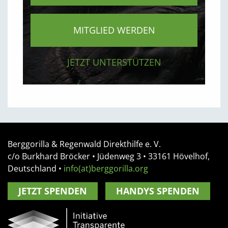
MITGLIED WERDEN
JETZT UNTERSTÜTZEN
Berggorilla & Regenwald Direkthilfe e. V.
c/o Burkhard Bröcker •
Jüdenweg 3
• 33161
Hövelhof,
Deutschland
•
info(at)berggorilla.org
JETZT SPENDEN
HANDYS SPENDEN