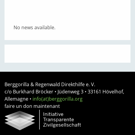
No news available.
Berggorilla & Regenwald Direkthilfe e. V.
c/o Burkhard Bröcker •
Jüdenweg 3
• 33161
Hövelhof,
Allemagne
•
info(at)berggorilla.org
faire un don maintenant