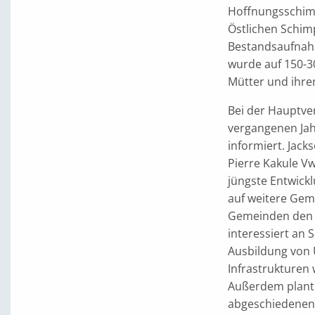
Hoffnungsschimm
Östlichen Schim
Bestandsaufnahm
wurde auf 150-3
Mütter und ihre
Bei der Hauptve
vergangenen Jah
informiert. Jac
Pierre Kakule Vw
jüngste Entwick
auf weitere Gem
Gemeinden den W
interessiert an
Ausbildung von
Infrastrukturen
Außerdem plant 
abgeschiedenen 