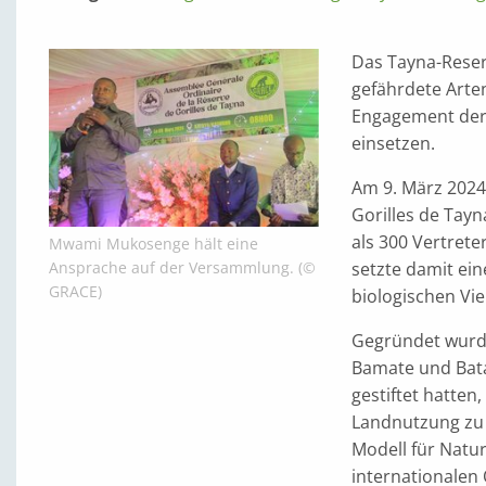
Das Tayna-Reser
gefährdete Arte
Engagement der 
einsetzen.
Am 9. März 2024
Gorilles de Tay
als 300 Vertret
Mwami Mukosenge hält eine
setzte damit ein
Ansprache auf der Versammlung. (©
GRACE)
biologischen Viel
Gegründet wurde
Bamate und Batan
gestiftet hatte
Landnutzung zu s
Modell für Natur
internationalen