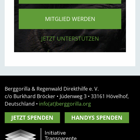
MITGLIED WERDEN
JETZT UNTERSTÜTZEN
Berggorilla & Regenwald Direkthilfe e. V.
c/o Burkhard Bröcker •
Jüdenweg 3
• 33161
Hövelhof,
Deutschland
•
info(at)berggorilla.org
JETZT SPENDEN
HANDYS SPENDEN