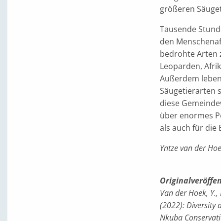
größeren Säuget
Tausende Stunde
den Menschenaf
bedrohte Arten 
Leoparden, Afri
Außerdem leben 
Säugetierarten s
diese Gemeinde
über enormes Po
als auch für die
Yntze van der Ho
Originalveröffe
Van der Hoek, Y., B
(2022): Diversity 
Nkuba Conservatio