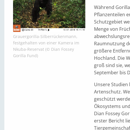
Während Gorilla
Pflanzenteilen e
Schutzgebiet wes
Menge von Früch
abwechslungsrei
Grauergorilla-Silberrückenmann,
festgehalten von einer Kamera im
Raumnutzung der
Nkuba-Reservat (© Dian Fossey
größere Entfern
Gorilla Fund)
Hochland. Die W
groß sind sie, w
September bis 
Unsere Studien l
Artenschutz. Wen
geschützt werde
Ökosystems und 
Dian Fossey Gor
erster Bericht li
Tiergemeinschaf