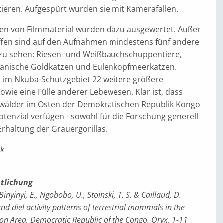
ieren. Aufgespürt wurden sie mit Kamerafallen.
n von Filmmaterial wurden dazu ausgewertet. Außer
fen sind auf den Aufnahmen mindestens fünf andere
zu sehen: Riesen- und Weißbauchschuppentiere,
kanische Goldkatzen und Eulenkopfmeerkatzen.
im Nkuba-Schutzgebiet 22 weitere größere
owie eine Fülle anderer Lebewesen. Klar ist, dass
wälder im Osten der Demokratischen Republik Kongo
tenzial verfügen - sowohl für die Forschung generell
 Erhaltung der Grauergorillas.
ek
ntlichung
inyinyi, E., Ngobobo, U., Stoinski, T. S. & Caillaud, D.
and diel activity patterns of terrestrial mammals in the
n Area, Democratic Republic of the Congo. Oryx, 1-11