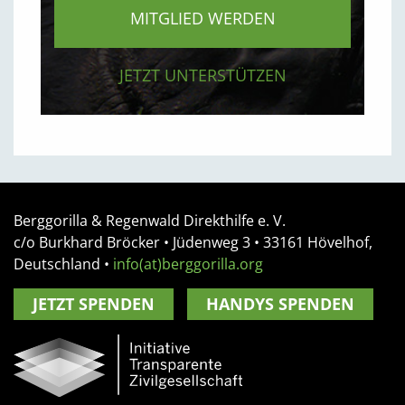
MITGLIED WERDEN
JETZT UNTERSTÜTZEN
Berggorilla & Regenwald Direkthilfe e. V.
c/o Burkhard Bröcker •
Jüdenweg 3
• 33161
Hövelhof,
Deutschland
•
info(at)berggorilla.org
JETZT SPENDEN
HANDYS SPENDEN