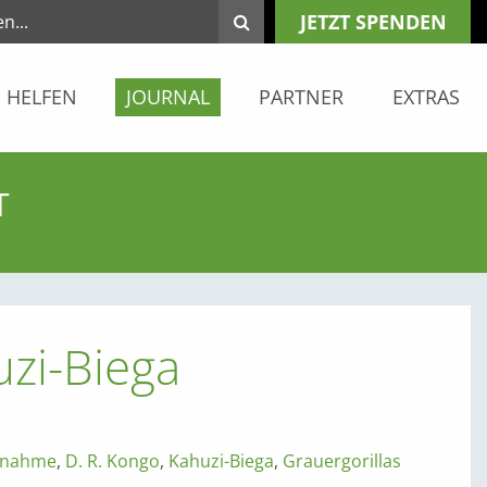
JETZT SPENDEN
HELFEN
JOURNAL
PARTNER
EXTRAS
T
uzi-Biega
fnahme
,
D. R. Kongo
,
Kahuzi-Biega
,
Grauergorillas