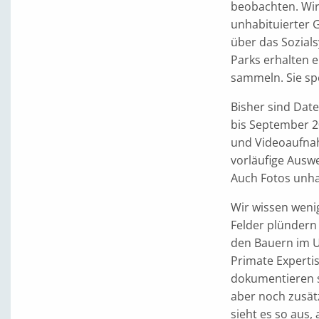
beobachten. Wir
unhabituierter 
über das Sozials
Parks erhalten 
sammeln. Sie sp
Bisher sind Dat
bis September 2
und Videoaufnah
vorläufige Auswe
Auch Fotos unha
Wir wissen weni
Felder plündern 
den Bauern im U
Primate Expertis
dokumentieren s
aber noch zusätz
sieht es so aus,