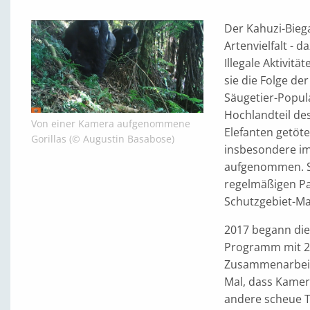
Der Kahuzi-Biega
Artenvielfalt -
Illegale Aktivit
sie die Folge der
Säugetier-Popul
Hochlandteil des
Von einer Kamera aufgenommene
Elefanten getöte
Gorillas (© Augustin Basabose)
insbesondere im
aufgenommen. Sy
regelmäßigen Pa
Schutzgebiet-M
2017 begann die
Programm mit 24
Zusammenarbeit 
Mal, dass Kamera
andere scheue Ti