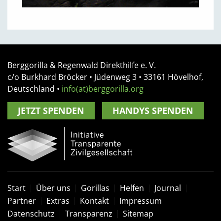
Berggorilla & Regenwald Direkthilfe e. V.
c/o Burkhard Bröcker •
Jüdenweg 3
• 33161
Hövelhof,
Deutschland
•
info(at)berggorilla.org
JETZT SPENDEN
HANDYS SPENDEN
Start
Über uns
Gorillas
Helfen
Journal
Partner
Extras
Kontakt
Impressum
Datenschutz
Transparenz
Sitemap