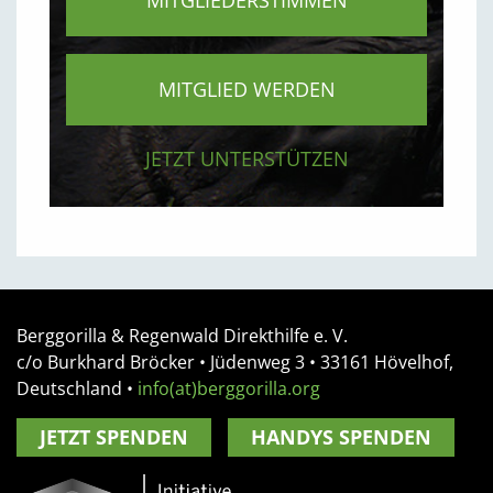
MITGLIEDERSTIMMEN
MITGLIED WERDEN
JETZT UNTERSTÜTZEN
Berggorilla & Regenwald Direkthilfe e. V.
c/o Burkhard Bröcker •
Jüdenweg 3
• 33161
Hövelhof,
Deutschland
•
info(at)berggorilla.org
JETZT SPENDEN
HANDYS SPENDEN