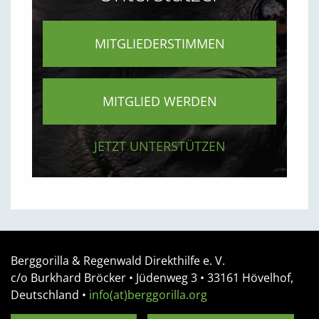
MITGLIEDERSTIMMEN
MITGLIED WERDEN
JETZT UNTERSTÜTZEN
Berggorilla & Regenwald Direkthilfe e. V.
c/o Burkhard Bröcker •
Jüdenweg 3
• 33161
Hövelhof,
Deutschland
•
info(at)berggorilla.org