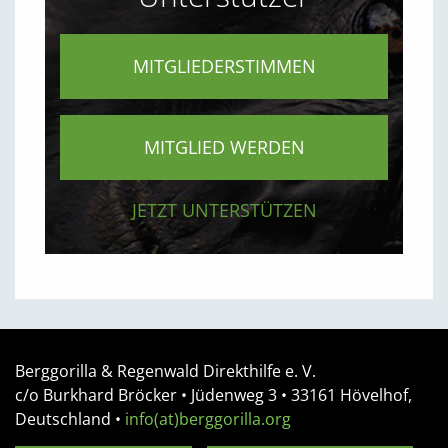
MITGLIEDERSTIMMEN
MITGLIED WERDEN
JETZT UNTERSTÜTZEN
Berggorilla & Regenwald Direkthilfe e. V.
c/o Burkhard Bröcker •
Jüdenweg 3
• 33161
Hövelhof,
Deutschland
•
info(at)berggorilla.org