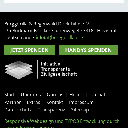
Berggorilla & Regenwald Direkthilfe e. V.
c/o Burkhard Bröcker •
Jüdenweg 3
• 33161
Hövelhof,
Deutschland
•
info(at)berggorilla.org
JETZT SPENDEN
HANDYS SPENDEN
Start
Über uns
Gorillas
Helfen
Journal
Partner
Extras
Kontakt
Impressum
Datenschutz
Transparenz
Sitemap
Responsive Webdesign und TYPO3 Entwicklung durch
igroup Internetagentur