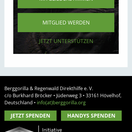
MITGLIED WERDEN
JETZT UNTERSTÜTZEN
Berggorilla & Regenwald Direkthilfe e. V.
c/o Burkhard Bröcker •
Jüdenweg 3
• 33161
Hövelhof,
Deutschland
•
info(at)berggorilla.org
JETZT SPENDEN
HANDYS SPENDEN