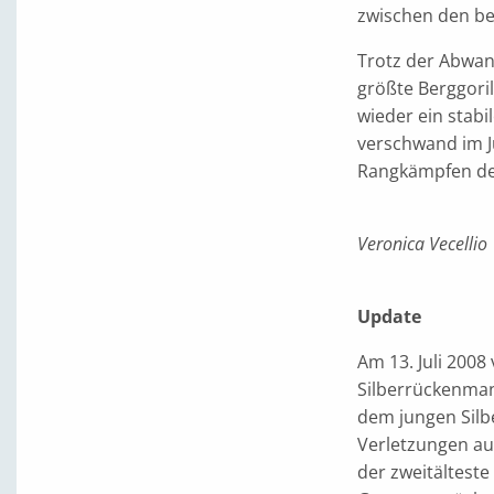
zwischen den be
Trotz der Abwand
größte Berggori
wieder ein stabil
verschwand im Ju
Rangkämpfen de
Veronica Vecellio
Update
Am 13. Juli 200
Silberrückenman
dem jungen Silb
Verletzungen aus
der zweitältest