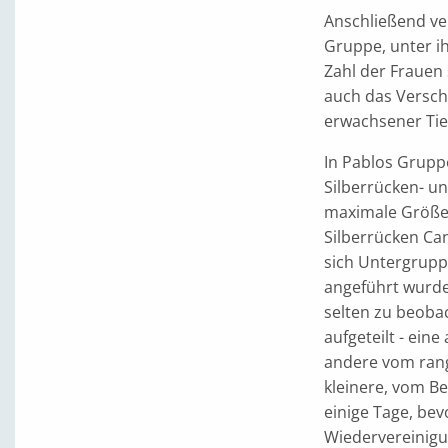
Anschließend ve
Gruppe, unter i
Zahl der Frauen 
auch das Versc
erwachsener Ti
In Pablos Grupp
Silberrücken- u
maximale Größe 
Silberrücken Can
sich Untergrupp
angeführt wurde
selten zu beoba
aufgeteilt - ei
andere vom rang
kleinere, vom B
einige Tage, bev
Wiedervereinigun