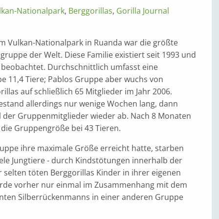
lkan-Nationalpark
,
Berggorillas
,
Gorilla Journal
m Vulkan-Nationalpark in Ruanda war die größte
gruppe der Welt. Diese Familie existiert seit 1993 und
 beobachtet. Durchschnittlich umfasst eine
pe 11,4 Tiere; Pablos Gruppe aber wuchs von
illas auf schließlich 65 Mitglieder im Jahr 2006.
estand allerdings nur wenige Wochen lang, dann
 der Gruppenmitglieder wieder ab. Nach 8 Monaten
ch die Gruppengröße bei 43 Tieren.
ppe ihre maximale Größe erreicht hatte, starben
le Jungtiere - durch Kindstötungen innerhalb der
r selten töten Berggorillas Kinder in ihrer eigenen
urde vorher nur einmal im Zusammenhang mit dem
nten Silberrückenmanns in einer anderen Gruppe