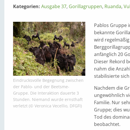
Kategorien:
Ausgabe 37
,
Gorillagruppen
,
Ruanda
,
Vu
Pablos Gruppe i
bekannte Gorilla
wird regelmäßig
Berggorillagrup
anfänglich 20 Gor
Dieser Rekord b
nahm die Anzahl
stabilisierte si
Eindrucksvolle Begegnung zwischen
der Pablo- und der Beetsme-
Nachdem die Gru
Gruppe. Die Interaktion dauerte 3
ungewöhnlich vie
Stunden. Niemand wurde ernsthaft
Familie. Nur seh
verletzt (© Veronica Vecellio, DFGFI)
Gruppe; dies w
Tod des domina
beobachtet.