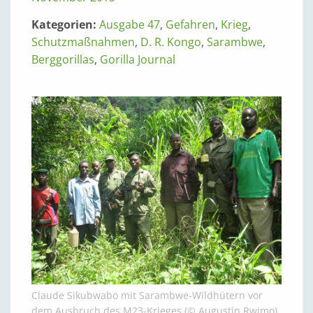
Kategorien:
Ausgabe 47
,
Gefahren
,
Krieg
,
Schutzmaßnahmen
,
D. R. Kongo
,
Sarambwe
,
Berggorillas
,
Gorilla Journal
Claude Sikubwabo mit Sarambwe-Wildhütern vor
dem Ausbruch des M23-Krieges (© Augustin Rwimo)