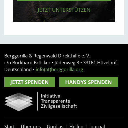
JETZT UNTERSTÜTZEN
Berggorilla & Regenwald Direkthilfe e. V.
c/o Burkhard Bröcker •
Jüdenweg 3
• 33161
Hövelhof,
Deutschland
•
info(at)berggorilla.org
JETZT SPENDEN
HANDYS SPENDEN
Start
Über uns
Gorillas
Helfen
Journal