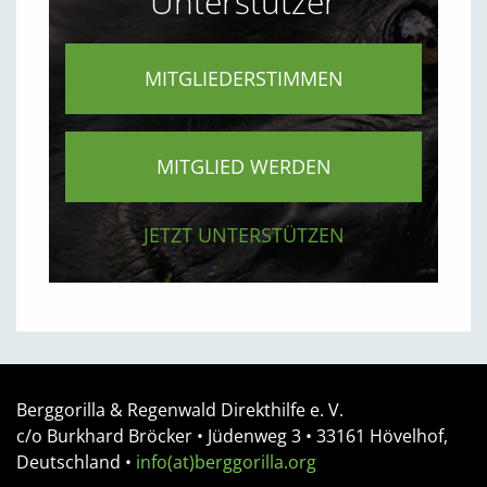
Unterstützer
MITGLIEDERSTIMMEN
MITGLIED WERDEN
JETZT UNTERSTÜTZEN
Berggorilla & Regenwald Direkthilfe e. V.
c/o Burkhard Bröcker •
Jüdenweg 3
• 33161
Hövelhof,
Deutschland
•
info(at)berggorilla.org