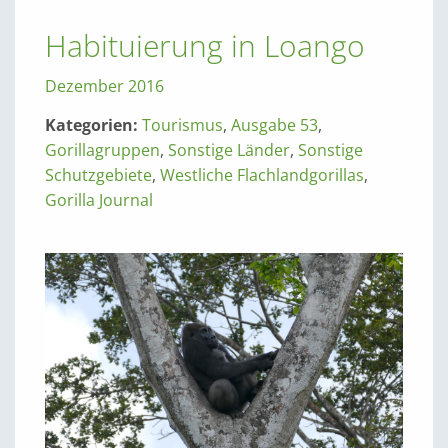
Habituierung in Loango
Dezember 2016
Kategorien:
Tourismus
,
Ausgabe 53
,
Gorillagruppen
,
Sonstige Länder
,
Sonstige
Schutzgebiete
,
Westliche Flachlandgorillas
,
Gorilla Journal