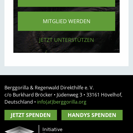
MITGLIED WERDEN
JETZT UNTERSTÜTZEN
Berggorilla & Regenwald Direkthilfe e. V.
c/o Burkhard Bröcker •
Jüdenweg 3
• 33161
Hövelhof,
Deutschland
•
info(at)berggorilla.org
JETZT SPENDEN
HANDYS SPENDEN