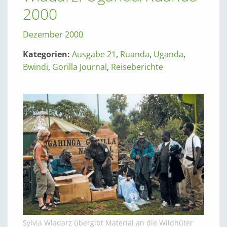
2000
Dezember 2000
Kategorien:
Ausgabe 21
,
Ruanda
,
Uganda
,
Bwindi
,
Gorilla Journal
,
Reiseberichte
Sylvia Wladarz übergibt Material an die Wildhüter