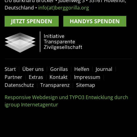
c/o Burkhard Bröcker •
Jüdenweg 3
• 33161
Hövelhof,
Deutschland
•
info(at)berggorilla.org
JETZT SPENDEN
HANDYS SPENDEN
Start
Über uns
Gorillas
Helfen
Journal
Partner
Extras
Kontakt
Impressum
Datenschutz
Transparenz
Sitemap
Responsive Webdesign und TYPO3 Entwicklung durch
igroup Internetagentur