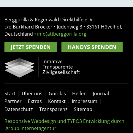
Berggorilla & Regenwald Direkthilfe e. V.
c/o Burkhard Bröcker •
Jüdenweg 3
• 33161
Hövelhof,
Deutschland
•
info(at)berggorilla.org
JETZT SPENDEN
HANDYS SPENDEN
Start
Über uns
Gorillas
Helfen
Journal
Partner
Extras
Kontakt
Impressum
Datenschutz
Transparenz
Sitemap
Responsive Webdesign und TYPO3 Entwicklung durch
igroup Internetagentur