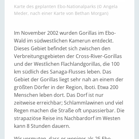
Karte des geplanten Ebo-Nationalparks (© Angela
Meder, nach einer Karte von Bethan Morgan)
Im November 2002 wurden Gorillas im Ebo-
Wald im südwestlichen Kamerun entdeckt.
Dieses Gebiet befindet sich zwischen den
Verbreitungsgebieten der Cross-River-Gorillas
und der Westlichen Flachlandgorillas, die 100
km südlich des Sanaga-Flusses leben. Das
Gebiet der Gorillas liegt sehr nah an einem der
größten Dörfer in der Region, Iboti. Etwa 200
Menschen leben dort. Das Dorf ist nur
zeitweise erreichbar; Schlammlawinen und viel
Regen machen die Straße oft unpassierbar. Die
strapaziöse Reise ins Nachbardorf im Westen
kann 8 Stunden dauern.
Wir vermuten, dass es weniger als 25 Ebo-