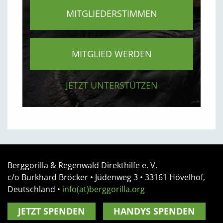
MITGLIEDERSTIMMEN
MITGLIED WERDEN
JETZT UNTERSTÜTZEN
Berggorilla & Regenwald Direkthilfe e. V.
c/o Burkhard Bröcker •
Jüdenweg 3
• 33161
Hövelhof,
Deutschland
•
info(at)berggorilla.org
JETZT SPENDEN
HANDYS SPENDEN