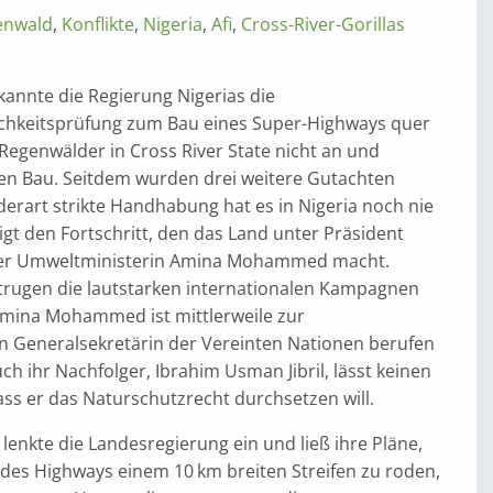
enwald
,
Konflikte
,
Nigeria
,
Afi
,
Cross-River-Gorillas
kannte die Regierung Nigerias die
chkeitsprüfung zum Bau eines Super-Highways quer
Regenwälder in Cross River State nicht an und
en Bau. Seitdem wurden drei weitere Gutachten
derart strikte Handhabung hat es in Nigeria noch nie
gt den Fortschritt, den das Land unter Präsident
ner Umweltministerin Amina Mohammed macht.
trugen die lautstarken internationalen Kampagnen
Amina Mohammed ist mittlerweile zur
en Generalsekretärin der Vereinten Nationen berufen
h ihr Nachfolger, Ibrahim Usman Jibril, lässt keinen
ass er das Naturschutzrecht durchsetzen will.
lenkte die Landesregierung ein und ließ ihre Pläne,
 des Highways einem 10 km breiten Streifen zu roden,