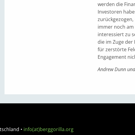
werden die Fina
Investoren habe
zurückgezogen, 
immer noch am 
interessiert zu
die im Zuge d
für zerstörte Fe
Engagement nich
Andrew Dunn und 
tschland
•
info(at)berggorilla.org