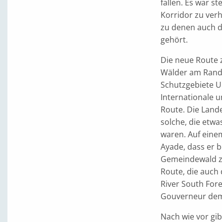
fallen. Es war 
Korridor zu verh
zu denen auch da
gehört.
Die neue Route 
Wälder am Rand 
Schutzgebiete U
Interna­tionale
Route. Die Lande
solche, die etwa
waren. Auf eine
Ayade, dass er b
Gemeindewald zu
Route, die auch
River South Fore
Gouverneur dem
Nach wie vor gi