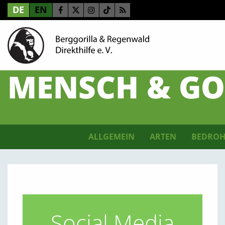
DE
EN
MENSCH & GO
ALLGEMEIN
ARTEN
BEDROH
Social Media