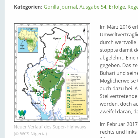
Kategorien:
Gorilla Journal
,
Ausgabe 54
,
Erfolge
,
Reg
Im März 2016 er
Umweltverträgli
durch wertvolle 
stoppte damit d
abgelehnt. Eine 
gegeben. Das zei
Buhari und sei
Möglicherweise 
auch dazu bei. 
Stellvertretend
worden, doch auc
Zweifel daran, d
Im Februar 2017 
Neuer Verlauf des Super-Highways
rechts und links
(© WCS Nigeria)