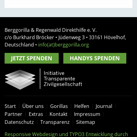
Berggorilla & Regenwald Direkthilfe e. V.
c/o Burkhard Bröcker •
Jüdenweg 3
• 33161
Hövelhof,
Deutschland
•
info(at)berggorilla.org
JETZT SPENDEN
HANDYS SPENDEN
Start
Über uns
Gorillas
Helfen
Journal
Partner
Extras
Kontakt
Impressum
Datenschutz
Transparenz
Sitemap
Responsive Webdesign und TYPO3 Entwicklung durch