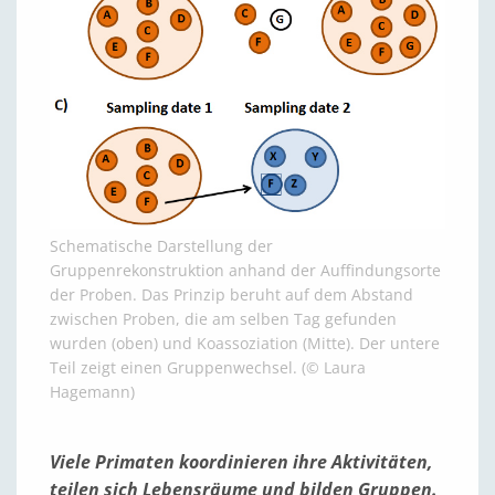
Schematische Darstellung der
Gruppenrekonstruktion anhand der Auffindungsorte
der Proben. Das Prinzip beruht auf dem Abstand
zwischen Proben, die am selben Tag gefunden
wurden (oben) und Koassoziation (Mitte). Der untere
Teil zeigt einen Gruppenwechsel. (© Laura
Hagemann)
Viele Primaten koordinieren ihre Aktivitäten,
teilen sich Lebensräume und bilden Gruppen.