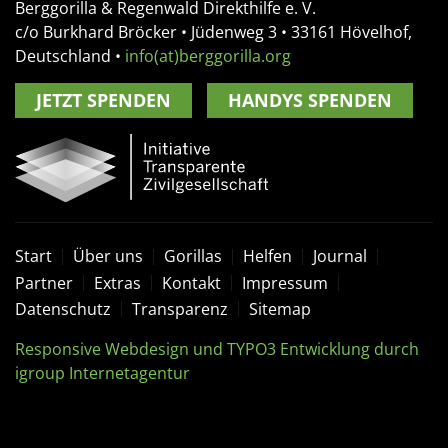
Berggorilla & Regenwald Direkthilfe e. V.
c/o Burkhard Bröcker •
Jüdenweg 3
• 33161
Hövelhof,
Deutschland
•
info(at)berggorilla.org
JETZT SPENDEN
HANDYS SPENDEN
Start
Über uns
Gorillas
Helfen
Journal
Partner
Extras
Kontakt
Impressum
Datenschutz
Transparenz
Sitemap
Responsive Webdesign und TYPO3 Entwicklung durch
igroup Internetagentur