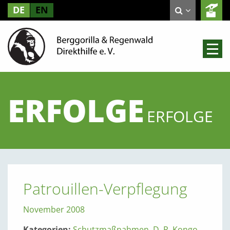
DE
EN
ERFOLGE
ERFOLGE
Patrouillen-Verpflegung
November 2008
Kategorien:
Schutzmaßnahmen
,
D. R. Kongo
,