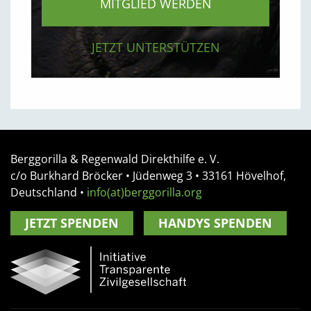
MITGLIED WERDEN
JETZT UNTERSTÜTZEN
Berggorilla & Regenwald Direkthilfe e. V.
c/o Burkhard Bröcker •
Jüdenweg 3
• 33161
Hövelhof,
Deutschland
•
info(at)berggorilla.org
JETZT SPENDEN
HANDYS SPENDEN