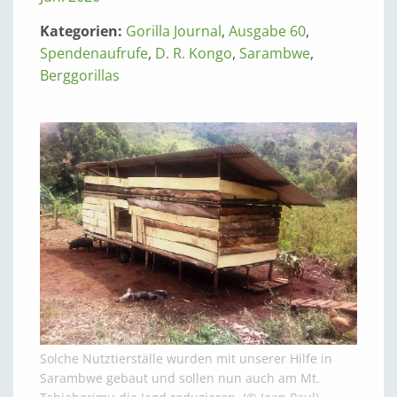
Kategorien:
Gorilla Journal
,
Ausgabe 60
,
Spendenaufrufe
,
D. R. Kongo
,
Sarambwe
,
Berggorillas
Solche Nutztierställe wurden mit unserer Hilfe in
Sarambwe gebaut und sollen nun auch am Mt.