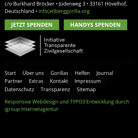
c/o Burkhard Bröcker •
Jüdenweg 3
• 33161
Hövelhof,
Deutschland
•
info(at)berggorilla.org
JETZT SPENDEN
HANDYS SPENDEN
Start
Über uns
Gorillas
Helfen
Journal
Partner
Extras
Kontakt
Impressum
Datenschutz
Transparenz
Sitemap
Responsive Webdesign und TYPO3 Entwicklung durch
igroup Internetagentur