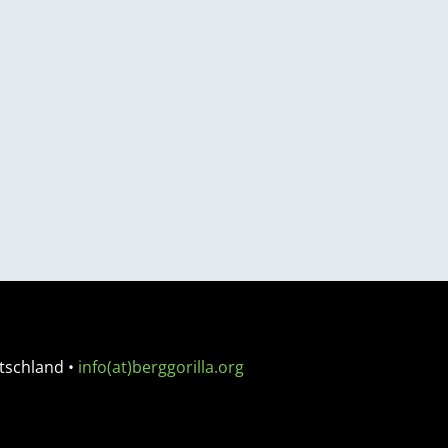
tschland
•
info(at)berggorilla.org