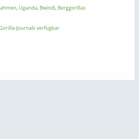
nahmen
,
Uganda
,
Bwindi
,
Berggorillas
orilla-Journals verfügbar