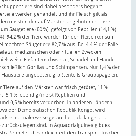
 Schuppentiere sind dabei besonders begehrt:
teile werden gehandelt und ihr Fleisch gilt als
i den meisten der auf Märkten angebotenen Tiere
 um Säugetiere (80 %), gefolgt von Reptilien (14,1 %)
%). 94,2 % der Tiere wurden für den Fleischkonsum
i machten Säugetiere 82,7 % aus. Bei 4,4 % der Fälle
ile zu medizinischen oder rituellen Zwecken
pielsweise Elefantenschwänze, Schädel und Hände
schließlich Gorillas und Schimpansen. Nur 1,4 % der
s Haustiere angeboten, größtenteils Graupapageien.
 Tiere auf den Märkten war frisch getötet, 11 %
, 5,1 % lebendig (meist Reptilien und
 und 0,5 % bereits verdorben. In anderen Ländern
 etwa der Demokratischen Republik Kongo, wird
 Märkte normalerweise geräuchert, da lange und
zurückzulegen sind. In Äquatorialguinea gibt es
Straßennetz - dies erleichtert den Transport frischer