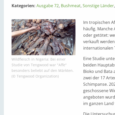
Kategorien:
Ausgabe 72
,
Bushmeat
,
Sonstige Länder
Im tropischen Af
häufig. Manche
oder getötet: we
verkauft werden 
internationalen 
Eine Studie unte
Wildfleisch in Nigeria: Bei einer
beiden Hauptabs
Studie von Tengwood war "Affe"
besonders beliebt auf den Märkten.
Bioko und Bata a
(© Tengwood Organization)
zwei der 17 Arte
Schimpanse. 202
geschossene Wir
angeboten wurde
im ganzen Land 
Die Untersuchu