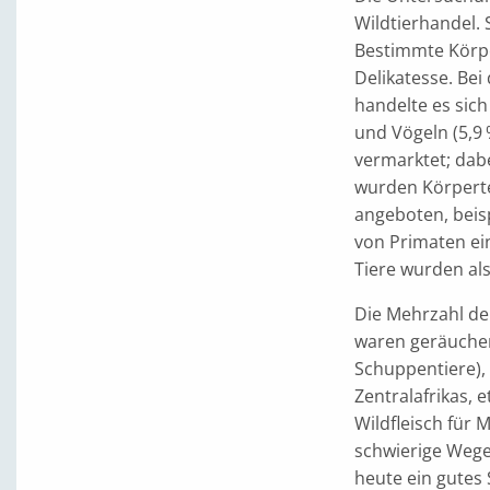
Wildtierhandel.
Bestimmte Körper
Delikatesse. Be
handelte es sich
und Vögeln (5,9 
vermarktet; dabe
wurden Körperte
angeboten, beis
von Primaten ein
Tiere wurden al
Die Mehrzahl der
waren geräuchert
Schuppentiere),
Zentralafrikas,
Wildfleisch für
schwierige Wege 
heute ein gutes 