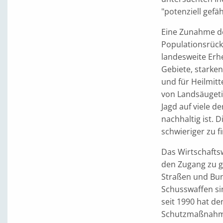
"potenziell gefäh
Eine Zunahme de
Populationsrück
landesweite Erh
Gebiete, starke
und für Heilmitt
von Landsäugetie
Jagd auf viele d
nachhaltig ist. 
schwieriger zu f
Das Wirtschafts
den Zugang zu 
Straßen und Bun
Schusswaffen si
seit 1990 hat de
Schutzmaßnahmen