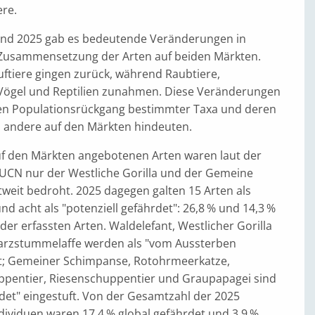
ere.
und 2025 gab es bedeutende Veränderungen in
e Zusammensetzung der Arten auf beiden Märkten.
ftiere gingen zurück, während Raubtiere,
Vögel und Reptilien zunahmen. Diese Veränderungen
en Populationsrückgang bestimmter Taxa und deren
 andere auf den Märkten hindeuten.
f den Märkten angebotenen Arten waren laut der
 IUCN nur der Westliche Gorilla und der Gemeine
weit bedroht. 2025 dagegen galten 15 Arten als
nd acht als "potenziell gefährdet": 26,8 % und 14,3 %
er erfassten Arten. Waldelefant, Westlicher Gorilla
arzstummelaffe werden als "vom Aussterben
et; Gemeiner Schimpanse, Rotohrmeerkatze,
pentier, Riesenschuppentier und Graupapagei sind
rdet" eingestuft. Von der Gesamtzahl der 2025
dividuen waren 17,4 % global gefährdet und 3,9 %