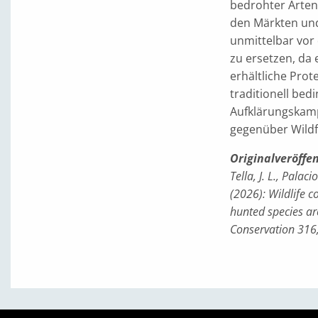
bedrohter Arten 
den Märkten und 
unmittelbar vor 
zu ersetzen, da 
erhältliche Prote
traditionell bed
Aufklärungskamp
gegenüber Wildf
Originalveröffe
Tella, J. L., Palac
(2026): Wildlife 
hunted species ar
Conservation 316