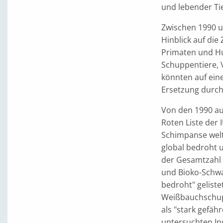
und lebender Ti
Zwischen 1990 
Hinblick auf di
Primaten und Hu
Schuppentiere, 
könnten auf ein
Ersetzung durch
Von den 1990 au
Roten Liste der
Schimpanse welt
global bedroht u
der Gesamtzahl d
und Bioko-Schw
bedroht" gelist
Weißbauchschup
als "stark gefäh
untersuchten In