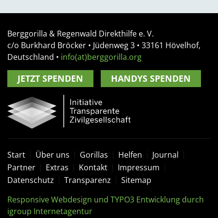
Berggorilla & Regenwald Direkthilfe e. V.
c/o Burkhard Bröcker •
Jüdenweg 3
• 33161
Hövelhof,
Deutschland
•
info(at)berggorilla.org
JETZT SPENDEN
HANDYS SPENDEN
Start
Über uns
Gorillas
Helfen
Journal
Partner
Extras
Kontakt
Impressum
Datenschutz
Transparenz
Sitemap
Responsive Webdesign und TYPO3 Entwicklung durch
igroup Internetagentur