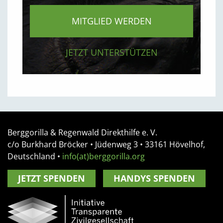
MITGLIED WERDEN
JETZT UNTERSTÜTZEN
Berggorilla & Regenwald Direkthilfe e. V.
c/o Burkhard Bröcker •
Jüdenweg 3
• 33161
Hövelhof,
Deutschland
•
info(at)berggorilla.org
JETZT SPENDEN
HANDYS SPENDEN