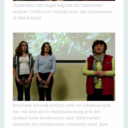
Zoodirektor Udo Nagel begrüßt die Teilnehmer
unseres Treffens im Vortragsraum des Darwineums.
(© Ravid Aloni)
Brunhilde Konradt (rechts) stellt ein Schülerprojekt
vor, mit dem durch Handysammlung und den
Verkauf eines Kinderbuchs über Silberrücken
Assumbo der Gorillaschutz unterstützt wird. Zwei