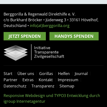
Berggorilla & Regenwald Direkthilfe e. V.
c/o Burkhard Bröcker •
Jüdenweg 3
• 33161
Hövelhof,
Deutschland
•
info(at)berggorilla.org
JETZT SPENDEN
HANDYS SPENDEN
Start
Über uns
Gorillas
Helfen
Journal
Partner
Extras
Kontakt
Impressum
Datenschutz
Transparenz
Sitemap
Responsive Webdesign und TYPO3 Entwicklung durch
igroup Internetagentur