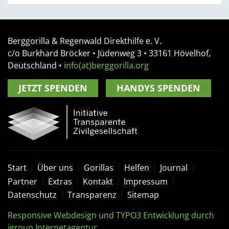
Berggorilla & Regenwald Direkthilfe e. V.
c/o Burkhard Bröcker •
Jüdenweg 3
• 33161
Hövelhof,
Deutschland
•
info(at)berggorilla.org
JETZT SPENDEN
HANDYS SPENDEN
Start
Über uns
Gorillas
Helfen
Journal
Partner
Extras
Kontakt
Impressum
Datenschutz
Transparenz
Sitemap
Responsive Webdesign und TYPO3 Entwicklung durch
igroup Internetagentur