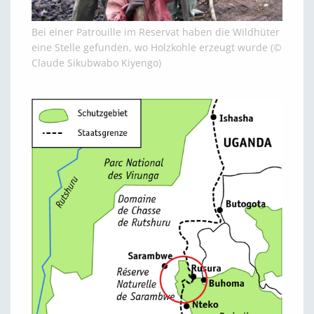
Bei einer Patrouille im Reservat haben die Wildhüter
eine Stelle gefunden, wo Holzkohle erzeugt wurde (©
Claude Sikubwabo Kiyengo)