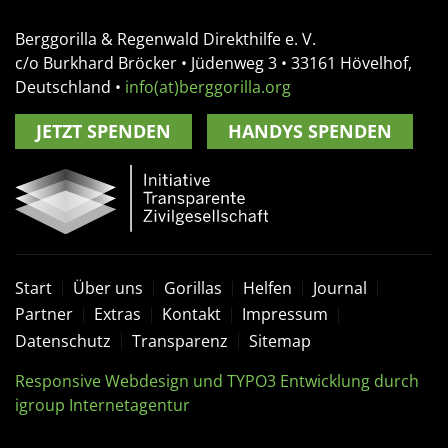
Berggorilla & Regenwald Direkthilfe e. V.
c/o Burkhard Bröcker •
Jüdenweg 3
• 33161
Hövelhof,
Deutschland
•
info(at)berggorilla.org
JETZT SPENDEN
HANDYS SPENDEN
Start
Über uns
Gorillas
Helfen
Journal
Partner
Extras
Kontakt
Impressum
Datenschutz
Transparenz
Sitemap
Responsive Webdesign und TYPO3 Entwicklung durch
igroup Internetagentur