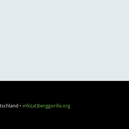
tschland
•
info(at)berggorilla.org