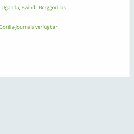
,
Uganda
,
Bwindi
,
Berggorillas
orilla-Journals verfügbar