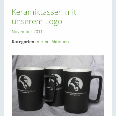
Keramiktassen mit
unserem Logo
November 2011
Kategorien:
Verein
,
Aktionen