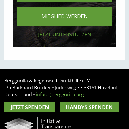
MITGLIED WERDEN
JETZT UNTERSTÜTZEN
Berggorilla & Regenwald Direkthilfe e. V.
c/o Burkhard Bröcker •
Jüdenweg 3
• 33161
Hövelhof,
Deutschland
•
info(at)berggorilla.org
JETZT SPENDEN
HANDYS SPENDEN