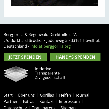
Berggorilla & Regenwald Direkthilfe e. V.
c/o Burkhard Bröcker •
Jüdenweg 3
• 33161
Hövelhof,
Deutschland
•
info(at)berggorilla.org
JETZT SPENDEN
HANDYS SPENDEN
Start
Über uns
Gorillas
Helfen
Journal
Partner
Extras
Kontakt
Impressum
Datenschutz
Transparenz
Sitemap