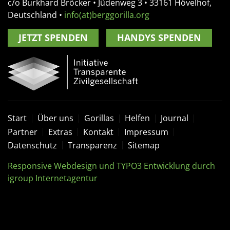
c/o Burkhard Bröcker •
Jüdenweg 3
• 33161
Hövelhof,
Deutschland
•
info(at)berggorilla.org
JETZT SPENDEN
HANDYS SPENDEN
Start
Über uns
Gorillas
Helfen
Journal
Partner
Extras
Kontakt
Impressum
Datenschutz
Transparenz
Sitemap
Responsive Webdesign und TYPO3 Entwicklung durch
igroup Internetagentur