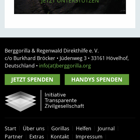
JETZT UNTERSTÜTZEN
Berggorilla & Regenwald Direkthilfe e. V.
c/o Burkhard Bröcker •
Jüdenweg 3
• 33161
Hövelhof,
Deutschland
•
info(at)berggorilla.org
JETZT SPENDEN
HANDYS SPENDEN
Start
Über uns
Gorillas
Helfen
Journal
Partner
Extras
Kontakt
Impressum